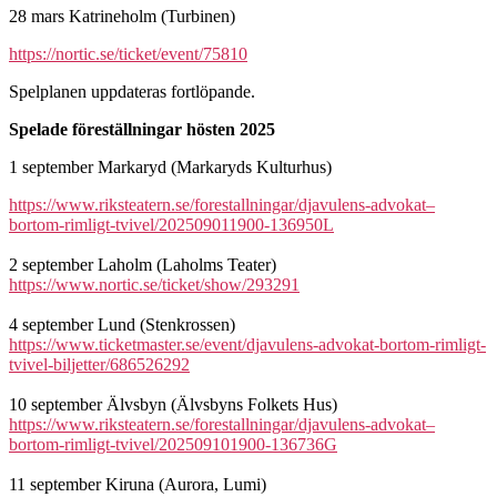
28 mars Katrineholm (Turbinen)
https://nortic.se/ticket/event/75810
Spelplanen uppdateras fortlöpande.
Spelade föreställningar hösten 2025
1 september Markaryd (Markaryds Kulturhus)
https://www.riksteatern.se/forestallningar/djavulens-advokat–
bortom-rimligt-tvivel/202509011900-136950L
2 september Laholm (Laholms Teater)
https://www.nortic.se/ticket/show/293291
4 september Lund (Stenkrossen)
https://www.ticketmaster.se/event/djavulens-advokat-bortom-rimligt-
tvivel-biljetter/686526292
10 september Älvsbyn (Älvsbyns Folkets Hus)
https://www.riksteatern.se/forestallningar/djavulens-advokat–
bortom-rimligt-tvivel/202509101900-136736G
11 september Kiruna (Aurora, Lumi)