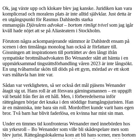
Ok, jag växte upp och klokare blev jag kanske. Juridiken kan vara
komplicerad och moralens plats är inte alltid självklar. Just detta är
en utgångspunkt för Rasmus Dahlstedts starka
enmanspjäs
Djävulens advokat – bortom rimligt tvivel
som jag igår
kväll hade nöjet att se på Aliasteatern i Stockholm.
Förutom några ackompanjerande stämmor är Dahlstedt ensam på
scenen i den timslånga monolog han också är författare till.
Gissningen att inspirationen till porträttet av den långt ifrån
sympatiske brottmålsadvokaten Bo Wenander stått att hämta i en
uppmärksammad tingsrättsförhandling våren 2023 är inte långsökt.
En ung tvåbarnsfar sköts till döds på ett gym, mördad av ett skott
vars måltavla han inte var.
Sådan var verkligheten, så ser också det mål pjäsens Wenander
åtagit sig ut. Hans roll är att försvara gärningsmannen – en uppgift
väl betald från fler än ett håll. Men, i förberedelserna inför
rättegången börjar det knaka i den stöddige framgångsjuristen. Han
är en människa, inte bara sin roll. Mordoffret kunde varit hans egen
bror. Två barn har blivit faderlösa, en kvinna har mist sin man.
Under en timmes tid konfronteras Wenander med innebörden hos
sin yrkesroll – Bo Wenander som ville bli skådespelare men som
blev jurist. Rättegångslokalerna kom att bli hans scener, men bortom