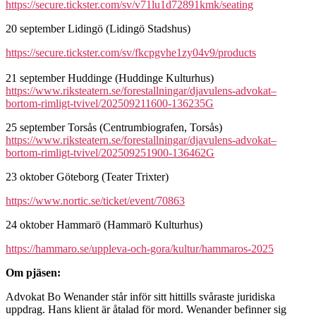
https://secure.tickster.com/sv/v71lu1d72891kmk/seating
20 september Lidingö (Lidingö Stadshus)
https://secure.tickster.com/sv/fkcpgvhe1zy04v9/products
21 september Huddinge (Huddinge Kulturhus)
https://www.riksteatern.se/forestallningar/djavulens-advokat–
bortom-rimligt-tvivel/202509211600-136235G
25 september Torsås (Centrumbiografen, Torsås)
https://www.riksteatern.se/forestallningar/djavulens-advokat–
bortom-rimligt-tvivel/202509251900-136462G
23 oktober Göteborg (Teater Trixter)
https://www.nortic.se/ticket/event/70863
24 oktober Hammarö (Hammarö Kulturhus)
https://hammaro.se/uppleva-och-gora/kultur/hammaros-2025
Om pjäsen:
Advokat Bo Wenander står inför sitt hittills svåraste juridiska
uppdrag. Hans klient är åtalad för mord. Wenander befinner sig