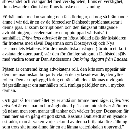
showandet och vrängandet med verkligheten, finns en verklighet,
finns levande människor, finns kanske en … sanning.
Förhållandet mellan sanning och falsifieringar, ett nog så brännande
ämne i vår tid, är en av de företeelser Dahlstedt problematiserar i
denna pjäs. Liksom korruptionen och den långsamt tilltagande
avtrubbningen, accelererad av en upptrappad våldsnivå i
samhället.
Djävulens advokat
är en högst bildad pjäs där åskådaren
får frotteras med såväl Dagerman som Dostojevskij och Nya
testamentets Matteus. För de musikaliska inslagen (förutom ett kort
avslutande operaparti) står den förnämlige sångaren Dahlstedt själv
med vackra toner ur Dan Anderssons
Omkring tiggarn från Luossa
.
Pjäsen är centrerad kring advokatens roll, den kris som uppstår när
den inre människan börjar tvivla på den yrkesutövande, den yttre
rollen. Den är uppbyggd kring ett rättsfall, dock lämnas utvidgade
frågeställningar om samhällets roll, rimliga påföljder osv, i mycket
därhän.
Och gott så för innehållet fyller ändå sin timme med råge.
Djävulens
advokat
är en smart och mångbottnad pjäs som inte skriver åhöraren
på näsan men som manar till tankar och väcker frågor. Dessutom får
man mer än en gång ett gott skratt. Rasmus Dahlstedt är en lysande
estradör, man är vaken varje sekund av denna briljanta föreställning
som trots sitt tunga ämne får en att lämna teaterlokalen upprymd.”