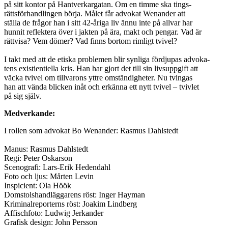
på sitt kontor på Hantverkargatan. Om en timme ska tings-
rättsförhandlingen börja. Målet får advokat Wenander att
ställa de frågor han i sitt 42-åriga liv ännu inte på allvar har
hunnit reflektera över i jakten på ära, makt och pengar. Vad är
rättvisa? Vem dömer? Vad finns bortom rimligt tvivel?
I takt med att de etiska problemen blir synliga fördjupas advoka-
tens existientiella kris. Han har gjort det till sin livsuppgift att
väcka tvivel om tillvarons yttre omständigheter. Nu tvingas
han att vända blicken inåt och erkänna ett nytt tvivel – tvivlet
på sig själv.
Medverkande:
I rollen som advokat Bo Wenander: Rasmus Dahlstedt
Manus: Rasmus Dahlstedt
Regi: Peter Oskarson
Scenografi: Lars-Erik Hedendahl
Foto och ljus: Mårten Levin
Inspicient: Ola Höök
Domstolshandläggarens röst: Inger Hayman
Kriminalreporterns röst: Joakim Lindberg
Affischfoto: Ludwig Jerkander
Grafisk design: John Persson