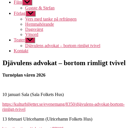
Film
Visa
undermeny
Gugge & Stefan
Förlag
Visa
undermeny
Vers med tanke på refrängen
Hemmahörande
Dagsvärst
Vitsord
Teater
Visa
undermeny
Djävulens advokat – bortom rimligt tvivel
Kontakt
Djävulens advokat – bortom rimligt tvivel
Turnéplan våren 2026
10 januari Sala (Sala Folkets Hus)
https://kulturbiljetter.se/evenemang/8350/djävulens-advokat-bortom-
rimligt-tvivel
13 februari Ulricehamn (Ulricehamn Folkets Hus)