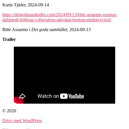
Karin Tjäder, 2024-09-14
https://detgodasamhallet.com/2024/09/13/bitte-assarmo-rasmus-
dahlstedt-briljerar-i-djavulens-advokat-bortom-rimligt-tvivel/
Bitte Assarmo i
Det goda samhället
, 2024-09-13
Trailer
© 2026
Drivs med WordPress