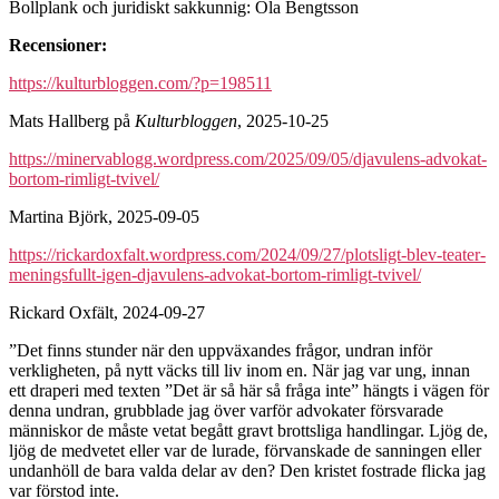
Bollplank och juridiskt sakkunnig: Ola Bengtsson
Recensioner:
https://kulturbloggen.com/?p=198511
Mats Hallberg på
Kulturbloggen
, 2025-10-25
https://minervablogg.wordpress.com/2025/09/05/djavulens-advokat-
bortom-rimligt-tvivel/
Martina Björk, 2025-09-05
https://rickardoxfalt.wordpress.com/2024/09/27/plotsligt-blev-teater-
meningsfullt-igen-djavulens-advokat-bortom-rimligt-tvivel/
Rickard Oxfält, 2024-09-27
”Det finns stunder när den uppväxandes frågor, undran inför
verkligheten, på nytt väcks till liv inom en. När jag var ung, innan
ett draperi med texten ”Det är så här så fråga inte” hängts i vägen för
denna undran, grubblade jag över varför advokater försvarade
människor de måste vetat begått gravt brottsliga handlingar. Ljög de,
ljög de medvetet eller var de lurade, förvanskade de sanningen eller
undanhöll de bara valda delar av den? Den kristet fostrade flicka jag
var förstod inte.